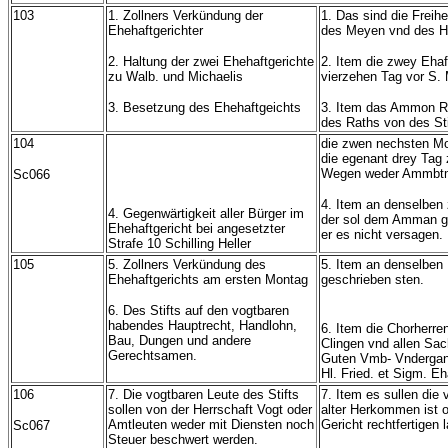
103
1. Zollners Verkündung der
1. Das sind die Freih
Ehehaftgerichter
des Meyen vnd des Her
2. Haltung der zwei Ehehaftgerichte
2. Item die zwey Ehaf
zu Walb. und Michaelis
vierzehen Tag vor S. 
3. Besetzung des Ehehaftgeichts
3. Item das Ammon Re
des Raths von des St
104
die zwen nechsten Mo
die egenant drey Tag 
Wegen weder Ammbtm
Sc066
4. Item an denselben 
4. Gegenwärtigkeit aller Bürger im
der sol dem Amman ge
Ehehaftgericht bei angesetzter
er es nicht versagen.
Strafe 10 Schilling Heller
105
5. Zollners Verkündung des
5. Item an denselben 
Ehehaftgerichts am ersten Montag
geschrieben sten.
6. Des Stifts auf den vogtbaren
habendes Hauptrecht, Handlohn,
6. Item die Chorherre
Bau, Dungen und andere
Clingen vnd allen Sac
Gerechtsamen.
Guten Vmb- Vndergang
Hl. Fried. et Sigm. E
106
7. Die vogtbaren Leute des Stifts
7. Item es sullen die
sollen von der Herrschaft Vogt oder
alter Herkommen ist on
Amtleuten weder mit Diensten noch
Gericht rechtfertigen 
Sc067
Steuer beschwert werden.