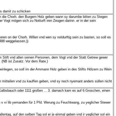
rs damit zu schicken
en die Chorh. den Burgern Holz geben wann sy darumbe bitten zu Stegen
er Vogt mögen sich zu Notturft iren Zeugen darinn .er in der sein
eren on der Chorh. Willen vnd wen sy notdurftig sein zu basten, so soll es
1488 weggelassen.))
m Stift vnd allen seinen Personen, dem Vogt vnd der Statt Getrew gewer
 (NB ist Zusatz: Vor dem Rate.)
einlegen, so soll im der Ammann Holz geben in des Stifts Hölzern zu Wein
n mitteilen vnd zu kauffen geben, vnd sy noch nyemant anders süllen nicht
 Kalbsbauch oder 1111 großen ... 3. darnach kam es auf 6 Groschen, einen
 v vi lib yemanden für 1 Pfd. Werung zu Feuchtwang, zu yeglicher Stewer
llentag, auf den selben Tag sol er je einmal geben vnd ir yeglicher sol ein