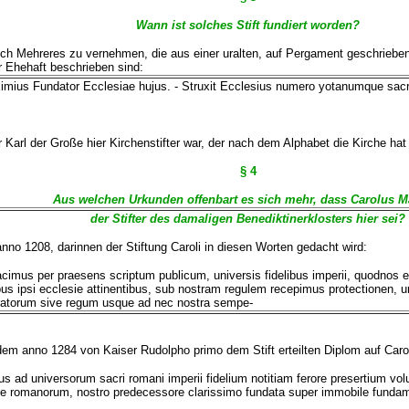
Wann ist solches Stift fundiert worden?
ch Mehreres zu vernehmen, die aus einer uralten, auf Pergament geschriebene
 Ehehaft beschrieben sind:
mius Fundator Ecclesiae hujus. - Struxit Ecclesius numero yotanumque sacras
r Karl der Große hier Kirchenstifter war, der nach dem Alphabet die Kirche ha
§ 4
Aus welchen Urkunden offenbart es sich mehr, dass Carolus 
der Stifter des damaligen Benediktinerklosters hier sei?
anno 1208, darinnen der Stiftung Caroli in diesen Worten gedacht wird:
cimus per praesens scriptum publicum, universis fidelibus imperii, quodnos
us ipsi ecclesie attinentibus, sub nostram regulem recepimus protectionen, uni
atorum sive regum usque ad nec nostra sempe-
dem anno 1284 von Kaiser Rudolpho primo dem Stift erteilten Diplom auf Caro
 ad universorum sacri romani imperii fidelium notitiam ferore presertium v
e romanorum, nostro predecessore clarissimo fundata super immobile fundame