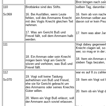
Brot bringen nach sei
110
Brotbänke sind des Stifts.
selben Tag, darumbe s
Sc069
16. Bei Ausfällen, wenn Leute
16. Item ab von nach
fehlen, soll des Ammanns Knecht
ein Amman selber auc
mit des Vogts Knecht gleichen Teil
davon sol er kein Pe
nehmen.
17. Was am Gericht Buß und
17. Item was aber Ja
Frevel fällt, soll dem Ammann halb
werden.
111
Vogt dabey gegenwerti
Knecht clagen wil, s
wer, so mag er in der
18. Ein Amman oder sein Knecht
18. Item ein Amman o
mögen beim Vogt am Gericht
sleben Tags bezalen,
sitzen und verhören, was Buß und
Frevel fällt.
112
war es auf 8 zu zahle
19. Vogt soll keine Taidung
Sc070
19. Item ein Vogt so
aufnehmen von Buß und Frevel,
ehe sie für Gericht gebracht um
des Ammanns oder seines Knechts
Güter willen.
20. Item ob ein Vogt 
20. Wenn ein Vogt Buß erlässt, soll
der Ammann auch soviel erlassen.