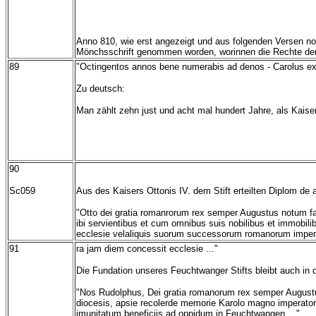
Anno 810, wie erst angezeigt und aus folgenden Versen no
Mönchsschrift genommen worden, worinnen die Rechte der
89
"Octingentos annos bene numerabis ad denos - Carolus exi
Zu deutsch:
Man zählt zehn just und acht mal hundert Jahre, als Kaise
90
Sc059
Aus des Kaisers Ottonis IV. dem Stift erteilten Diplom de 
"Otto dei gratia romanrorum rex semper Augustus notum fa
ibi servientibus et cum omnibus suis nobilibus et immobilib
ecclesie velaliquis suorum successorum romanorum imper
91
ra jam diem concessit ecclesie ..."
Die Fundation unseres Feuchtwanger Stifts bleibt auch in 
"Nos Rudolphus, Dei gratia romanorum rex semper Augustus
diocesis, apsie recolerde memorie Karolo magno imperator
imunitatum beneficiis ad oppidum in Feuchtwangen ..."