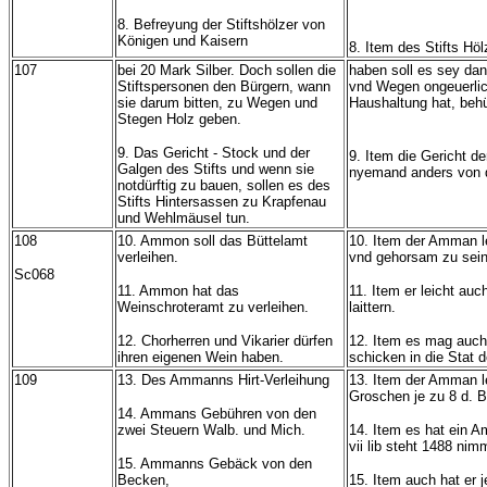
8. Befreyung der Stiftshölzer von
Königen und Kaisern
8. Item des Stifts H
107
bei 20 Mark Silber. Doch sollen die
haben soll es sey dan
Stiftspersonen den Bürgern, wann
vnd Wegen ongeuerlich.
sie darum bitten, zu Wegen und
Haushaltung hat, behü
Stegen Holz geben.
9. Das Gericht - Stock und der
9. Item die Gericht d
Galgen des Stifts und wenn sie
nyemand anders von d
notdürftig zu bauen, sollen es des
Stifts Hintersassen zu Krapfenau
und Wehlmäusel tun.
108
10. Ammon soll das Büttelamt
10. Item der Amman le
verleihen.
vnd gehorsam zu sein
Sc068
11. Ammon hat das
11. Item er leicht au
Weinschroteramt zu verleihen.
laittern.
12. Chorherren und Vikarier dürfen
12. Item es mag auch 
ihren eigenen Wein haben.
schicken in die Stat 
109
13. Des Ammanns Hirt-Verleihung
13. Item der Amman le
Groschen je zu 8 d. 
14. Ammans Gebühren von den
zwei Steuern Walb. und Mich.
14. Item es hat ein 
vii lib steht 1488 ni
15. Ammanns Gebäck von den
Becken,
15. Item auch hat er j