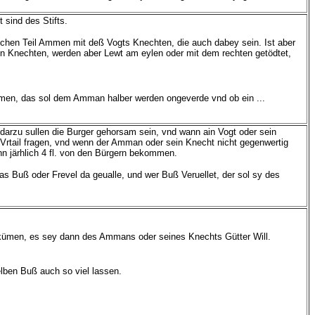
 sind des Stifts.
chen Teil Ammen mit deß Vogts Knechten, die auch dabey sein. Ist aber
n Knechten, werden aber Lewt am eylen oder mit dem rechten getödtet,
ommen, das sol dem Amman halber werden ongeverde vnd ob ein ...
darzu sullen die Burger gehorsam sein, vnd wann ain Vogt oder sein
rtail fragen, vnd wenn der Amman oder sein Knecht nicht gegenwertig
nn järhlich 4 fl. von den Bürgern bekommen.
 Buß oder Frevel da geualle, und wer Buß Veruellet, der sol sy des
t kümen, es sey dann des Ammans oder seines Knechts Gütter Will.
selben Buß auch so viel lassen.