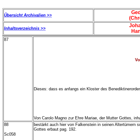
Ged
Übersicht Archivalien >>
(Chr
Joh
Inhaltsverzeichnis >>
Han
87
Vo
Dieses: dass es anfangs ein Kloster des Benediktinerord
Von Carolo Magno zur Ehre Mariae, der Mutter Gottes, inha
88
bestärkt auch hier von Falkenstein in seinen Altertümern 
Gottes erbaut pag. 192.
Sc058