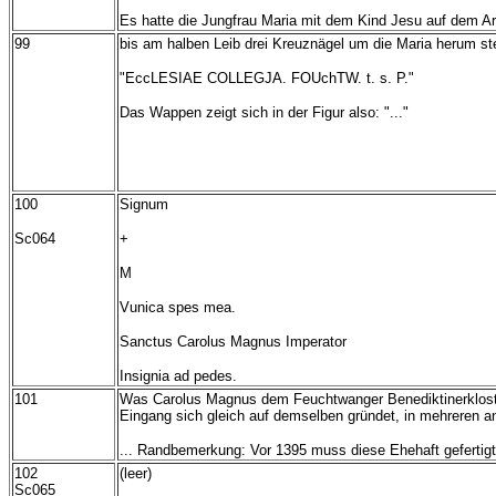
Es hatte die Jungfrau Maria mit dem Kind Jesu auf dem A
99
bis am halben Leib drei Kreuznägel um die Maria herum st
"EccLESIAE COLLEGJA. FOUchTW. t. s. P."
Das Wappen zeigt sich in der Figur also: "..."
100
Signum
Sc064
+
M
Vunica spes mea.
Sanctus Carolus Magnus Imperator
Insignia ad pedes.
101
Was Carolus Magnus dem Feuchtwanger Benediktinerkloster 
Eingang sich gleich auf demselben gründet, in mehreren an
... Randbemerkung: Vor 1395 muss diese Ehehaft gefertigt
102
(leer)
Sc065