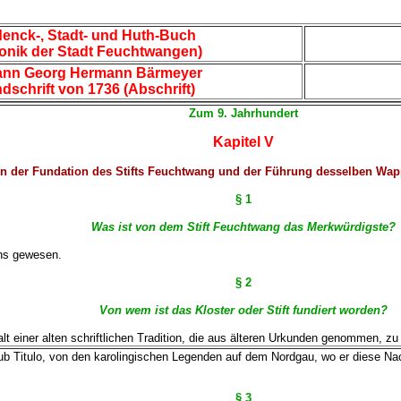
enck-, Stadt- und Huth-Buch
onik der Stadt Feuchtwangen)
ann Georg Hermann Bärmeyer
dschrift von 1736 (Abschrift)
Zum 9. Jahrhundert
Kapitel V
n der Fundation des Stifts Feuchtwang und der Führung desselben Wap
§ 1
Was ist von dem Stift Feuchtwang das Merkwürdigste?
ens gewesen.
§ 2
Von wem ist das Kloster oder Stift fundiert worden?
lt einer alten schriftlichen Tradition, die aus älteren Urkunden genommen, 
sub Titulo, von den karolingischen Legenden auf dem Nordgau, wo er diese Nac
§ 3