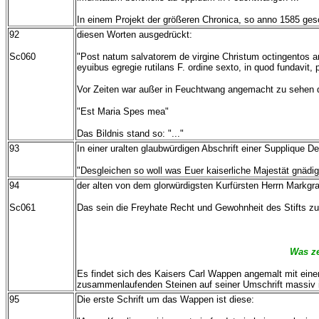
In einem Projekt der größeren Chronica, so anno 1585 gesc
92
diesen Worten ausgedrückt:
Sc060
"Post natum salvatorem de virgine Christum octingentos an
eyuibus egregie rutilans F. ordine sexto, in quod fundavit,
Vor Zeiten war außer in Feuchtwang angemacht zu sehen d
"Est Maria Spes mea"
Das Bildnis stand so: "..."
93
In einer uralten glaubwürdigen Abschrift einer Supplique 
"Desgleichen so woll was Euer kaiserliche Majestät gnädigli
94
der alten von dem glorwürdigsten Kurfürsten Herrn Markgra
Sc061
Das sein die Freyhate Recht und Gewohnheit des Stifts zu
Was ze
Es findet sich des Kaisers Carl Wappen angemalt mit einer
zusammenlaufenden Steinen auf seiner Umschrift massiv 
95
Die erste Schrift um das Wappen ist diese: