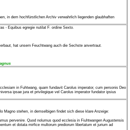
n, in dem hochfürstlichen Archiv verwahrlich liegenden glaubhaften
 - Equibus egregie nutilat F. ordine Sexto.
t erbaut, hat unsern Feuchtwang auch die Sechste anvertraut.
Magnus
 ecclesiam in Fuhtwang, quam fundavit Carolus imperator, cum personis Deo
versa ipsae jura et privilegique vel Carolus imperator fundator ipsius
lo Magno stehen, in demselbigen findet sich diese klare Anzeige:
olumus pervenire. Quod nolumus quod ecclesia in Fiuhtwangen Augustensis
ntum et dotata mirfice multorum prediorum libertatum et jurium ad