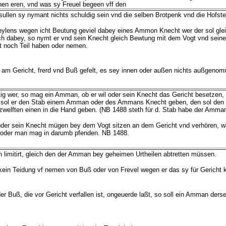
nen eren, vnd was sy Freuel begeen vff den
ullen sy nymant nichts schuldig sein vnd die selben Brotpenk vnd die Hofstet
eylens wegen icht Beutung geviel dabey eines Ammon Knecht wer der sol glei
h dabey, so nymt er vnd sein Knecht gleich Bewtung mit dem Vogt vnd seine
ut noch Teil haben oder nemen.
r am Gericht, frerd vnd Buß gefelt, es sey innen oder außen nichts außgen
g wer, so mag ein Amman, ob er wil oder sein Knecht das Gericht besetzen, 
o sol er den Stab einem Amman oder des Ammans Knecht geben, den sol den V
 zwelften einen in die Hand geben. (NB 1488 steth für d. Stab habe der Amma
der sein Knecht mügen bey dem Vogt sitzen an dem Gericht vnd verhören, was
 oder man mag in darumb pfenden. NB 1488.
n limitirt, gleich den der Amman bey geheimen Urtheilen abtretten müssen.
l kein Teidung vf nemen von Buß oder von Frevel wegen er das sy für Gerich
der Buß, die vor Gericht verfallen ist, ongeuerde laßt, so soll ein Amman der