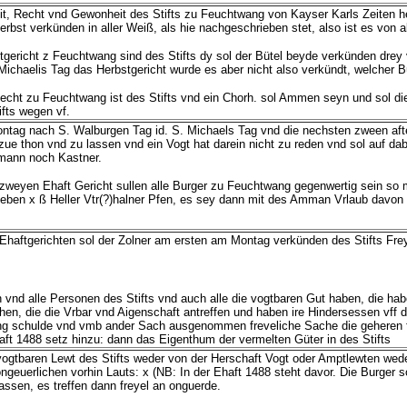
eit, Recht vnd Gewonheit des Stifts zu Feuchtwang von Kayser Karls Zeiten her,
bst verkünden in aller Weiß, als hie nachgeschrieben stet, also ist es von 
tgericht z Feuchtwang sind des Stifts dy sol der Bütel beyde verkünden dre
Michaelis Tag das Herbstgericht wurde es aber nicht also verkündt, welcher B
cht zu Feuchtwang ist des Stifts vnd ein Chorh. sol Ammen seyn und sol di
ifts wegen vf.
ntag nach S. Walburgen Tag id. S. Michaels Tag vnd die nechsten zween af
zue thon vnd zu lassen vnd ein Vogt hat darein nicht zu reden vnd sol auf d
ann noch Kastner.
zweyen Ehaft Gericht sullen alle Burger zu Feuchtwang gegenwertig sein so m
ben x ß Heller Vtr(?)halner Pfen, es sey dann mit des Amman Vrlaub davon
Ehaftgerichten sol der Zolner am ersten am Montag verkünden des Stifts Fre
n vnd alle Personen des Stifts vnd auch alle die vogtbaren Gut haben, die h
hen, die die Vrbar vnd Aigenschaft antreffen und haben ire Hindersessen vff
 schulde vnd vmb ander Sach ausgenommen freveliche Sache die geheren für
haft 1488 setz hinzu: dann das Eigenthum der vermelten Güter in des Stifts
 vogtbaren Lewt des Stifts weder von der Herschaft Vogt oder Amptlewten we
geuerlichen vorhin Lauts: x (NB: In der Ehaft 1488 steht davor. Die Burger so
lassen, es treffen dann freyel an onguerde.