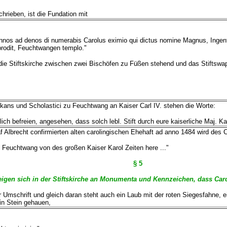
hrieben, ist die Fundation mit
nos ad denos di numerabis Carolus eximio qui dictus nomine Magnus, Ingenti 
 prodit, Feuchtwangen templo."
ie Stiftskirche zwischen zwei Bischöfen zu Füßen stehend und das Stiftswap
Dekans und Scholastici zu Feuchtwang an Kaiser Carl IV. stehen die Worte:
ch befreien, angesehen, dass solch lebl. Stift durch eure kaiserliche Maj. Karo
f Albrecht confirmierten alten carolingischen Ehehaft ad anno 1484 wird des C
 Feuchtwang von des großen Kaiser Karol Zeiten here ..."
§ 5
igen sich in der Stiftskirche an Monumenta und Kennzeichen, dass Carol
 Umschrift und gleich daran steht auch ein Laub mit der roten Siegesfahne, e
in Stein gehauen,