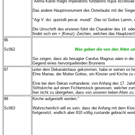
"Aema Karoli magni imperatoris fundatoris hujus ecclesiae b
Das andere Hauptmonument des Osterlaubs mit der Sieges
"Agi V. dvi. quistolli pecat. mundi". Das ist Gottes Lamm,
Die Umschrift des ersteren führt die Charakter des 14. 
findet sich ein + (Kreuz) -Zeichen, welches das Hauptzei
96
Sc062
Was geben die von den Alten uns
Sie zeigen, dass als besagter Carolus Magnus wäre in die 
Gegend eines hervorquellenden Brunnens
97
unter dem Dekanatshaus gekommen, habe er seinen so heft
Ehre Mariae, der Mutter Gottes, ein Kloster und Kirche zu
Eine bei dem Dekan vorhandene, von Anfang des 17. Jahrhu
Stiftskirche auf einen Fichtenstock gesessen, welcher zu
hier nicht zu übergehen, dass von unseren lieben Alten zu
98
Kirche aufgestellt worden."
Sc063
Wahrscheinlich will es sein, dass der Anfang mit dem Klo
fortgesetzt, endlich aber 810 völlig zustande gebracht word