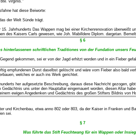
te. virginis."
fahne hat diese Beiworte:
 das der Welt Sünde trägt.
oder 15. Jahrhunderts Das Wappen mag bei einer Kirchenrenovation überweißt
chen des Kaisers Carls gewesen, wie Joh. Mabilldere Diplom. dargetan. Bemel
§ 6
 hinterlassenen schriftlichen Traditiones von der Fundation unsers Feu
Gegend gekommen, sei er von der Jagd erhitzt worden und in ein Fieber gefall
ig empfundenen Durst daselbst gelöscht und wäre vom Fieber also bald ver
 erbauen, welches er auch ins Werk gerichtet.
nderts her aufgesetzte Beschreibung, daraus diese Nachricht gezogen, gibt: 
m Gedächtnis uns unter den Hauptaltar eingemauert worden, diesen Altar habe
 einem ewigen Angedenken und Gedächtnis des großen Stifters Bildnis von Hol
ster und Kirchenbau, etwa anno 802 oder 803, da der Kaiser in Franken und
en sei.
§ 7
Was führte das Stift Feuchtwang für ein Wappen oder Insieg