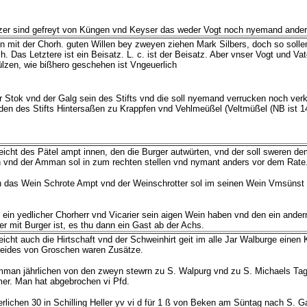
ölzer sind gefreyt von Küngen vnd Keyser das weder Vogt noch nyemand ande
n mit der Chorh. guten Willen bey zweyen ziehen Mark Silbers, doch so soll
 Das Letztere ist ein Beisatz. L. c. ist der Beisatz. Aber vnser Vogt und Vat
lzen, wie bißhero geschehen ist Vngeuerlich
er Stok vnd der Galg sein des Stifts vnd die soll nyemand verrucken noch verk
en des Stifts Hintersaßen zu Krappfen vnd Vehlmeüßel (Veltmüßel (NB ist 
icht des Pätel ampt innen, den die Burger autwürten, vnd der soll sweren de
 vnd der Amman sol in zum rechten stellen vnd nymant anders vor dem Rate.
ch das Wein Schrote Ampt vnd der Weinschrotter sol im seinen Wein Vmsünst 
ein yedlicher Chorherr vnd Vicarier sein aigen Wein haben vnd den ein ander
der mit Burger ist, es thu dann ein Gast ab der Achs.
icht auch die Hirtschaft vnd der Schweinhirt geit im alle Jar Walburge einen
Beides von Groschen waren Zusätze.
Amman jährlichen von den zweyn stewrn zu S. Walpurg vnd zu S. Michaels Tag
mmer. Man hat abgebrochen vi Pfd.
erlichen 30 in Schilling Heller yv vi d für 1 ß von Beken am Süntag nach S. Ga