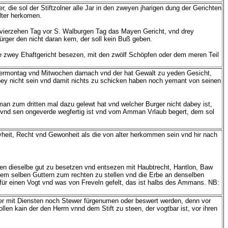
 die sol der Stiftzolner alle Jar in den zweyen jharigen dung der Gerichten
alter herkomen.
y vierzehen Tag vor S. Walburgen Tag das Mayen Gericht, vnd drey
ürger den nicht daran kem, der soll kein Buß geben.
e zwey Ehaftgericht besezen, mit den zwölf Schöpfen oder dem meren Teil
termontag vnd Mitwochen darnach vnd der hat Gewalt zu yeden Gesicht,
abey nicht sein vnd damit nichts zu schicken haben noch yemant von seinen
an zum dritten mal dazu gelewt hat vnd welcher Burger nicht dabey ist,
 vnd sen ongeverde wegfertig ist vnd vom Amman Vrlaub begert, dem sol
yheit, Recht vnd Gewonheit als die von alter herkommen sein vnd hir nach
aben dieselbe gut zu besetzen vnd entsezen mit Haubtrecht, Hantlon, Baw
 dem selben Guttern zum rechten zu stellen vnd die Erbe an denselben
 einen Vogt vnd was von Freveln gefelt, das ist halbs des Ammans. NB:
der mit Diensten noch Stewer fürgenumen oder beswert werden, denn vor
llen kain der den Herrn vnnd dem Stift zu steen, der vogtbar ist, vor ihren