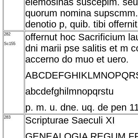
elemosinas suscepim. seu 
quorum nomina supscmm. Al
denotio p, quib. tibi offernit
282
offernut hoc Sacrificium la
Sc155
dni marii pse salitis et m c
accerno do muo et uero.
ABCDEFGHIKLMNOPQR
abcdefghilmnopqrstu
p. m. u. dne. uq. de pen 
283
Scripturae Saeculi XI
GENEALOGIA REGUM 