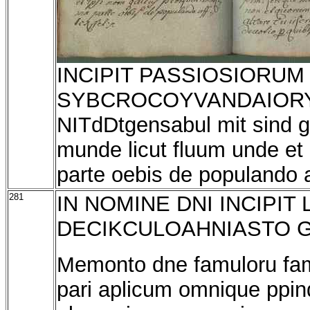
INCIPIT PASSIOSIORUM 
SYBCROCOYVANDAIORY
NITdDtgensabul mit sind ga
munde licut fluum unde et
parte oebis de populando af
281
IN NOMINE DNI INCIPI
DECIKCULOAHNIASTO G
Memonto dne famuloru fam
pari aplicum omnique pp