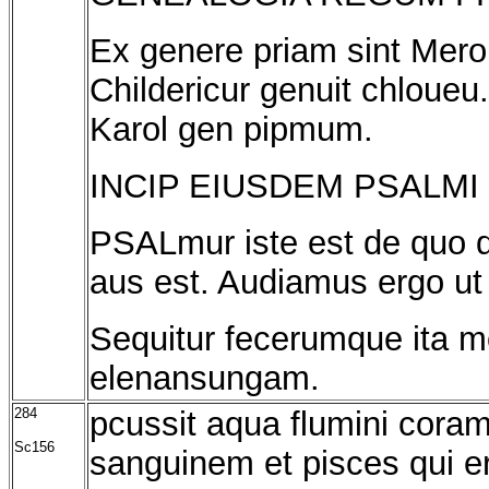
Ex genere priam sint Meron
Childericur genuit chloue
Karol gen pipmum.
INCIP EIUSDEM PSALMI
PSALmur iste est de quo d
aus est. Audiamus ergo ut
Sequitur fecerumque ita m
elenansungam.
284
pcussit aqua flumini cora
Sc156
sanguinem et pisces qui er