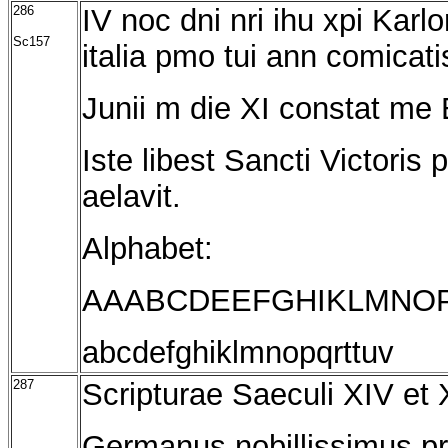
286
IV noc dni nri ihu xpi Kar
Sc157
italia pmo tui ann comicati
Junii m die XI constat me 
Iste libest Sancti Victoris
aelavit.
Alphabet:
AAABCDEEFGHIKLMNO
abcdefghiklmnopqrttuv
287
Scripturae Saeculi XIV et
Germanus nobillissimus pr