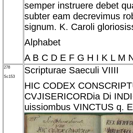
semper instruere debet qu
subter eam decrevimus robor
signum. K. Caroli gloriosi
Alphabet
A B C D E F G H I K L M 
278
Scripturae Saeculi VIIII
Sc153
HIC CODEX CONSCRIP
CVJISERICORDia Di INDI
uissiombus VINCTUS q. Ep