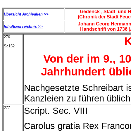
Gedenck-, Stadt- und 
Übersicht Archivalien >>
(Chronik der Stadt Feu
Johann Georg Hermann
Inhaltsverzeichnis >>
Handschrift von 1736 (
276
K
Sc152
Von der im 9., 10.
Jahrhundert übli
Nachgesetzte Schreibart is
Kanzleien zu führen üblic
277
Script. Sec. VIII
Carolus gratia Rex Francor