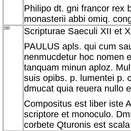
Philipo dt. gni francor rex
monasterii abbi omiq. cong
285
Scripturae Saeculi XII et XI
PAULUS apls. qui cum saul
nenmucdetur hoc nomen el
tanquam minun aploz. Mult
suis opibs. p. lumentei p. 
dmucat quia reuera nullo eu
Compositus est liber iste 
scriptore et monoculo. Dmno
corbete Qturonis est scal