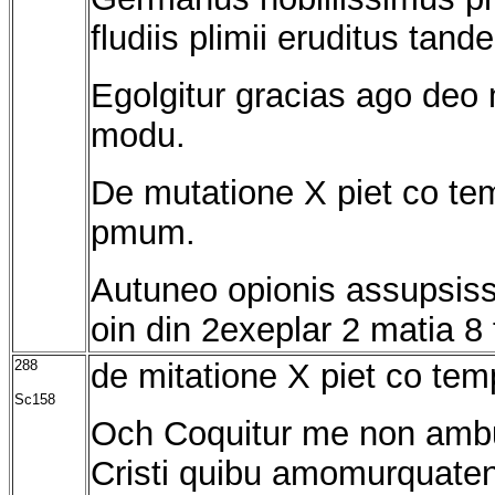
fludiis plimii eruditus ta
Egolgitur gracias ago deo
modu.
De mutatione X piet co t
pmum.
Autuneo opionis assupsisse
oin din 2exeplar 2 matia 8 
288
de mitatione X piet co te
Sc158
Och Coquitur me non ambul
Cristi quibu amomurquaten