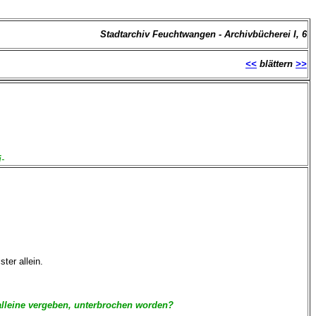
Stadtarchiv Feuchtwangen - Archivbücherei I, 6
<<
blättern
>>
i
-
er allein.
alleine vergeben, unterbrochen worden?