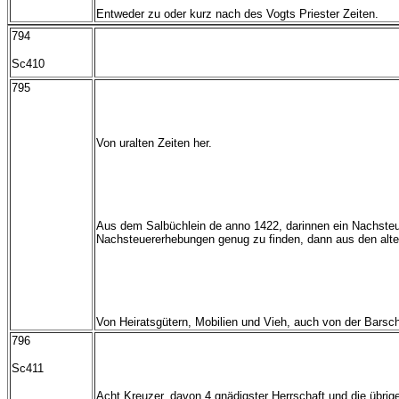
Entweder zu oder kurz nach des Vogts Priester Zeiten.
794
Sc410
795
Von uralten Zeiten her.
Aus dem Salbüchlein de anno 1422, darinnen ein Nachsteue
Nachsteuererhebungen genug zu finden, dann aus den al
Von Heiratsgütern, Mobilien und Vieh, auch von der Barsc
796
Sc411
Acht Kreuzer, davon 4 gnädigster Herrschaft und die übri