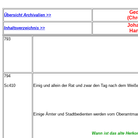
Ged
Übersicht Archivalien >>
(Chr
Joh
Inhaltsverzeichnis >>
Han
793
794
Sc410
Einig und allein der Rat und zwar den Tag nach dem Weiß
Einige Ämter und Stadtbedienten werden vom Oberamtmann,
Wann ist das alte Herk