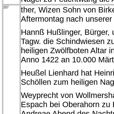
207
ther, Wizen Sohn von Birk
Aftermontag nach unserer
Hannß Hußlinger, Bürger, u
Tagw. die Schindwiesen zu
heiligen Zwölfboten Altar 
Anno 1422 an 10.000 Märt
Heußel Lienhard hat Heinr
Schöllen zum heiligen Na
Weyprecht von Wollmershau
Espach bei Oberahorn zu B
Andreae Abend des Nachts 